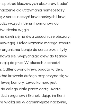
ym spośród kluczowych obszarów badań
 znaczenie dla utrzymania homeostazy
ę z serca, naczyń krwionośnych i krwi,
i odżywczych, tlenu i hormonów do
 dwutlenku węgla.
ia dzieli się na dwa zasadnicze obszary:
emowego). Układ krążenia małego stosuje
organizmu kieruje do serca przez żyły
chowa się, wypychając krew do tętnicy
ierzają do płuc. W płucach zachodzi
. Odtlenowana krew, bogata w tlen,
kład krążenia dużego rozpoczyna się w
 lewej komory. Lewa komora jest
do całego ciała przez aortę. Aorta
kich organów i tkanek, dając im tlen i
re wiążą się w ogromniejsze naczynia,