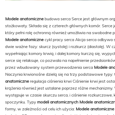
Modele anatomiczne
budowa serca Serce jest głównym org
stożkowaty. Składa się z czterech głównych komór. Serce 
który pełni rolę ochronną również umożliwia na swobodne po
Modele anatomiczne
cykl pracy serca Akcja serca odbywa s
dwie ważne fazy: skurcz (systolę) i rozkurcz (diastolę). W c
wypełniając komory krwią, i dalej komory kurczą się, wypyc
serce się relaksuje, co pozwala na napełnienie przedsionków
przez wbudowany system przewodzenia serca
Modele an
Naczynia krwionośne dzielą się na trzy podstawowe typy: tęt
anatomiczne
regulacja ciśnienia krwi Ciśnienie krwi jest o
krążenia również jest ustalane poprzez różne mechanizmy.
występuje w czasie skurczu serca, i ciśnienie rozkurczowe, 
spoczynku. Typy
modeli anatomicznych
Modele anatomicz
formy, w zależności od celu ich użycia:
Modele anatomiczne