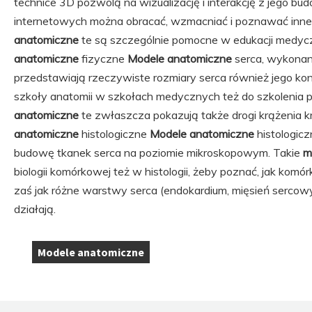
technice 3D pozwolą na wizualizację i interakcję z jego b
internetowych można obracać, wzmacniać i poznawać inne
anatomiczne
te są szczególnie pomocne w edukacji medycz
anatomiczne
fizyczne
Modele anatomiczne
serca, wykonan
przedstawiają rzeczywiste rozmiary serca również jego kon
szkoły anatomii w szkołach medycznych też do szkolenia
anatomiczne
te zwłaszcza pokazują także drogi krążenia krw
anatomiczne
histologiczne
Modele anatomiczne
histologic
budowę tkanek serca na poziomie mikroskopowym. Takie
m
biologii komórkowej też w histologii, żeby poznać, jak komó
zaś jak różne warstwy serca (endokardium, mięsień sercowy
działają.
Modele anatomiczne
Tagi: