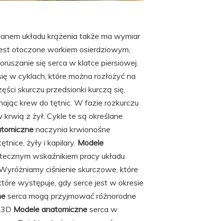
anem układu krążenia także ma wymiar
jest otoczone workiem osierdziowym,
ruszanie się serca w klatce piersiowej.
ię w cyklach, które można rozłożyć na
zęści skurczu przedsionki kurczą się,
hając krew do tętnic. W fazie rozkurczu
 krwią z żył. Cykle te są określane
atomiczne
naczynia krwionośne
nice, żyły i kapilary.
Modele
statecznym wskaźnikiem pracy układu
 Wyróżniamy ciśnienie skurczowe, które
które występuje, gdy serce jest w okresie
ne
serca mogą przyjmować różnorodne
3D
Modele anatomiczne
serca w