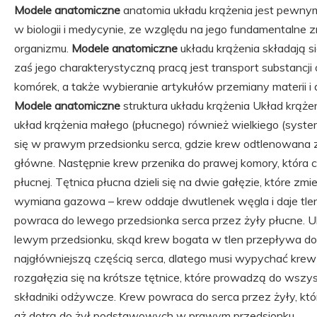
Modele anatomiczne
anatomia układu krążenia jest pewn
w biologii i medycynie, ze względu na jego fundamentalne
organizmu.
Modele anatomiczne
układu krążenia składają si
zaś jego charakterystyczną pracą jest transport substancj
komórek, a także wybieranie artykułów przemiany materii i
Modele anatomiczne
struktura układu krążenia Układ krążen
układ krążenia małego (płucnego) również wielkiego (syst
się w prawym przedsionku serca, gdzie krew odtlenowana z 
główne. Następnie krew przenika do prawej komory, która 
płucnej. Tętnica płucna dzieli się na dwie gałęzie, które zm
wymiana gazowa – krew oddaje dwutlenek węgla i daje tlen
powraca do lewego przedsionka serca przez żyły płucne. U
lewym przedsionku, skąd krew bogata w tlen przepływa do
najgłówniejszą częścią serca, dlatego musi wypychać krew 
rozgałęzia się na krótsze tętnice, które prowadzą do wszyst
składniki odżywcze. Krew powraca do serca przez żyły, któ
aż dotrą do żył podstawowych w prawym przedsionku.