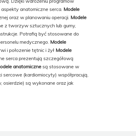
udową. Dzięki wdrożeniu programów
 aspekty anatomiczne serca.
Modele
nej oraz w planowaniu operacji.
Modele
e z tworzyw sztucznych lub gumy,
strukcje. Potrafią być stosowane do
 personelu medycznego.
Modele
i i połozenie tętnic i żył
Modele
zne serca prezentują szczegółową
odele anatomiczne
są stosowane w
rki sercowe (kardiomiocyty) współpracują,
, osierdzie) są wykonane oraz jak