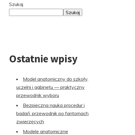
Przejdź
Szukaj
do
Szukaj
stopki
Ostatnie wpisy
Model anatomiczny do szkoły,
uczelni i gabinetu — praktyczny
przewodnik wyboru
Bezpieczna nauka procedur i
badań: przewodnik po fantomach
zwierzęcych
Modele anatomiczne